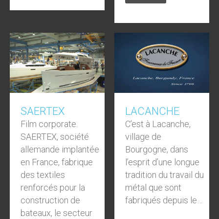
SAERTEX
LACANCHE
Film corporate.
C’est à Lacanche,
SAERTEX, société
village de
allemande implantée
Bourgogne, dans
en France, fabrique
l’esprit d’une longue
des textiles
tradition du travail du
renforcés pour la
métal que sont
construction de
fabriqués depuis le…
bateaux, le secteur