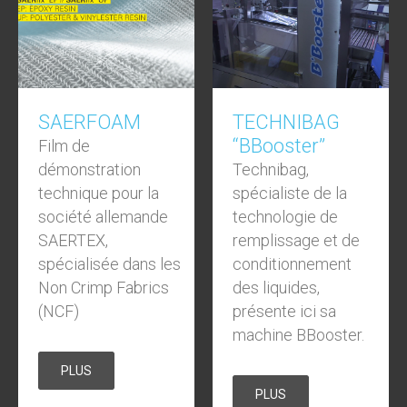
SAERFOAM
TECHNIBAG
“BBooster”
Film de
démonstration
Technibag,
technique pour la
spécialiste de la
société allemande
technologie de
SAERTEX,
remplissage et de
spécialisée dans les
conditionnement
Non Crimp Fabrics
des liquides,
(NCF)
présente ici sa
machine BBooster.
PLUS
PLUS