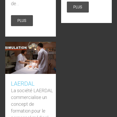
de…
PLUS
PLUS
LAERDAL
La société LAERDAL
commercialise un
concept de
formation pour le