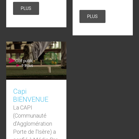
PLUS
PLUS
Capi
BIENVENUE
La CAPI
(Communauté
d'Agglomération
Porte de l'Isère) a