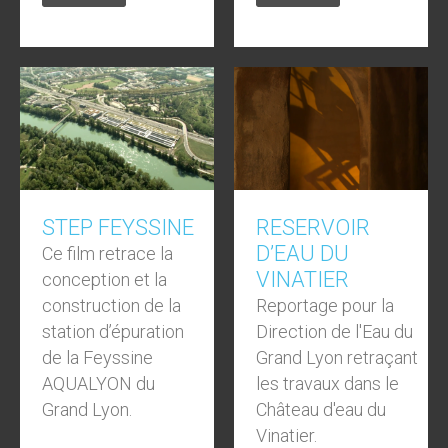
STEP FEYSSINE
RESERVOIR
D’EAU DU
Ce film retrace la
VINATIER
conception et la
construction de la
Reportage pour la
station d’épuration
Direction de l'Eau du
de la Feyssine
Grand Lyon retraçant
AQUALYON du
les travaux dans le
Grand Lyon.
Château d'eau du
Vinatier.