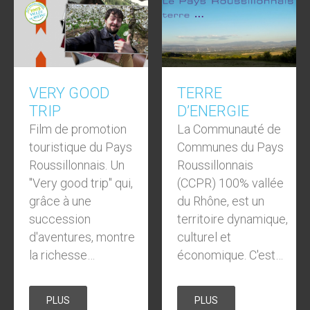
VERY GOOD
TERRE
TRIP
D’ENERGIE
Film de promotion
La Communauté de
touristique du Pays
Communes du Pays
Roussillonnais. Un
Roussillonnais
"Very good trip" qui,
(CCPR) 100% vallée
grâce à une
du Rhône, est un
succession
territoire dynamique,
d'aventures, montre
culturel et
la richesse…
économique. C'est…
PLUS
PLUS