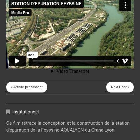
STATION D'EPURATION FEYSSINE
from
media pro
on
Vimeo
.
« Article précedent
Next Post »
Institutionnel
Ce film retrace la conception et la construction de la station
d’épuration de la Feyssine AQUALYON du Grand Lyon.