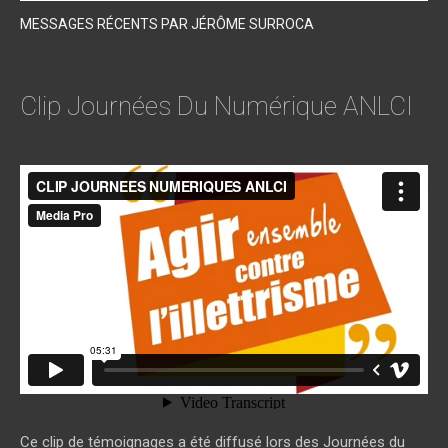
MESSAGES RÉCENTS PAR JÉRÔME SURROCA
Clip Journées Du Numérique ANLCI
CLIP JOURNEES NUMERIQUES ANLCI
from
media pro
on
Vimeo
.
Ce clip de témoignages a été diffusé lors des Journées du