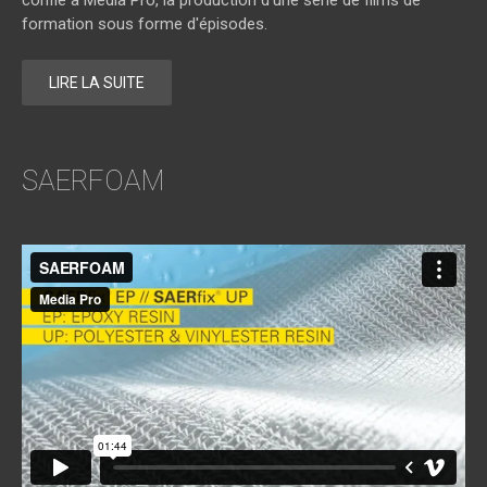
formation sous forme d'épisodes.
LIRE LA SUITE
SAERFOAM
SAERFOAM
from
media pro
on
Vimeo
.